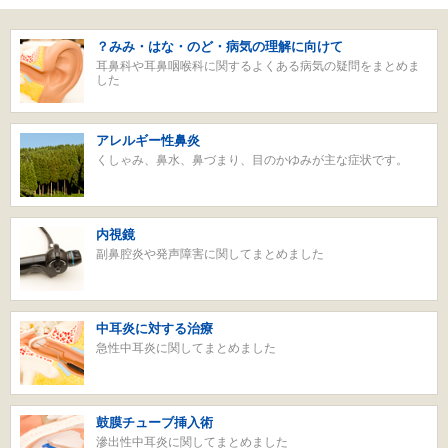
？みみ・はな・のど・病気の理解に向けて
耳鼻科や耳鼻咽喉科に関するよくある病気の疑問をまとめま
した
アレルギー性鼻炎
くしゃみ、鼻水、鼻づまり、目のかゆみが主な症状です。
内視鏡
副鼻腔炎や発声障害に関してまとめました
中耳炎に対する治療
急性中耳炎に関してまとめました
鼓膜チューブ挿入術
滲出性中耳炎に関してまとめました