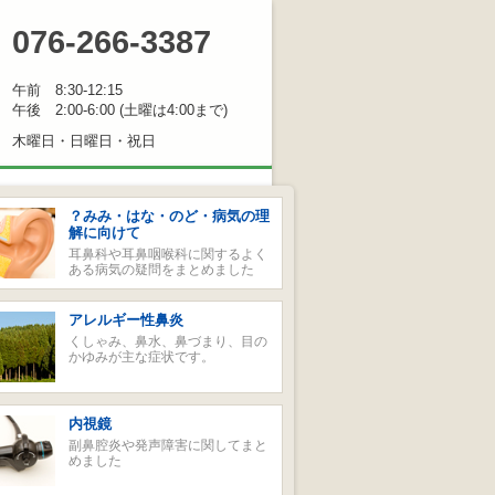
076-266-3387
耳鼻咽喉科医院
EL
受付時間
午前 8:30-12:15
午後 2:00-6:00 (土曜は4:00まで)
休診日
木曜日・日曜日・祝日
？みみ・はな・のど・病気の理
解に向けて
耳鼻科や耳鼻咽喉科に関するよく
ある病気の疑問をまとめました
アレルギー性鼻炎
くしゃみ、鼻水、鼻づまり、目の
かゆみが主な症状です。
内視鏡
副鼻腔炎や発声障害に関してまと
めました