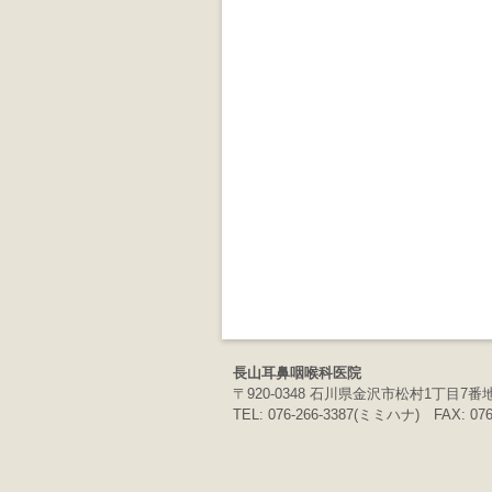
長山耳鼻咽喉科医院
〒
920-0348
石川県金沢市松村1丁目7番
TEL:
076-266-3387
(ミミハナ) FAX: 076-