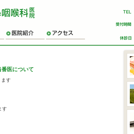
金沢市松村の耳鼻科 長山
T
師のご紹介
医院のご紹介
アクセス
当番医について
ります
ます